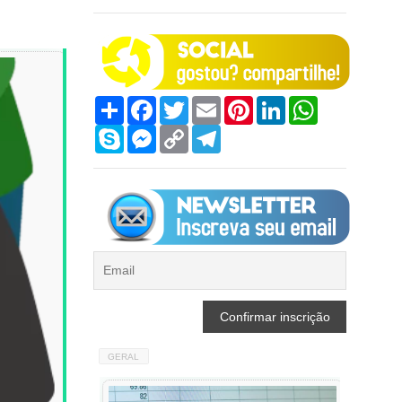
Compartilhar
Facebook
Twitter
Email
Pinterest
LinkedIn
WhatsApp
Skype
Messenger
Copy
Telegram
Link
GERAL