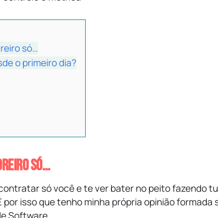
reiro só…
de o primeiro dia?
dreiro só…
ontratar só você e te ver bater no peito fazendo t
É por isso que tenho minha própria opinião formada 
e Software.