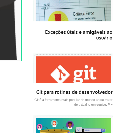
Exceções úteis e amigáveis ao
usuário
Git para rotinas de desenvolvedor
Git é a ferramenta mais popular do mundo ao se tratar
de trabalho em equipe. P »