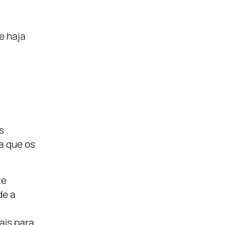
e haja
.
s
a que os
te
de a
ais para