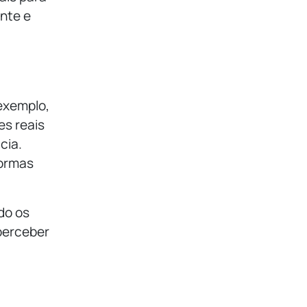
nte e
 exemplo,
es reais
cia.
formas
do os
 perceber