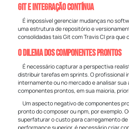
Git e Integração contínua
É impossível gerenciar mudanças no softw
uma estrutura de repositório e versionament
consolidadas tais Git com Travis CI pra que
O dilema dos componentes prontos
É necessário capturar a perspectiva realis
distribuir tarefas em sprints. O profissional
internamente ou no mercado e analisar sua 
componentes prontos, em sua maioria, prio
Um aspecto negativo de componentes pron
pronto do
composer
ou
npm
, por exemplo. 
superfaturar o custo para carregamento de
performance superior, é necessário criar c