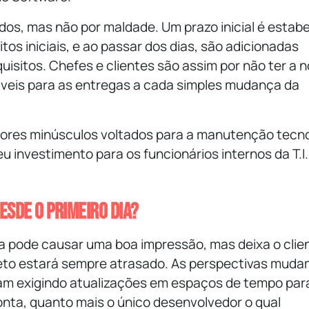
ados, mas não por maldade. Um prazo inicial é estab
tos iniciais, e ao passar dos dias, são adicionadas
uisitos. Chefes e clientes são assim por não ter a 
iáveis para as entregas a cada simples mudança da
etores minúsculos voltados para a manutenção tecno
investimento para os funcionários internos da T.I.
sde o primeiro dia?
nça pode causar uma boa impressão, mas deixa o clie
eto estará sempre atrasado. As perspectivas muda
uam exigindo atualizações em espaços de tempo par
nta, quanto mais o único desenvolvedor o qual