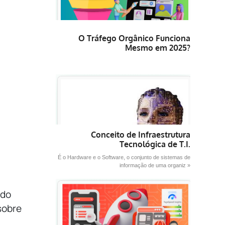
O Tráfego Orgânico Funciona
Mesmo em 2025?
Conceito de Infraestrutura
Tecnológica de T.I.
É o Hardware e o Software, o conjunto de sistemas de
informação de uma organiz »
udo
sobre