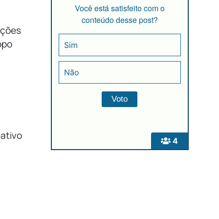
Você está satisfeito com o
conteúdo desse post?
ações
opo
Sim
Não
eativo
4