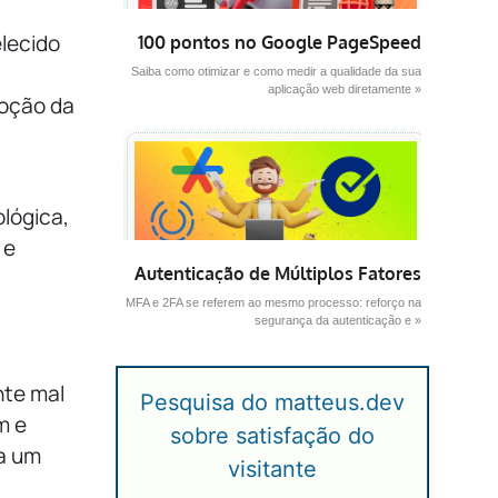
elecido
100 pontos no Google PageSpeed
Saiba como otimizar e como medir a qualidade da sua
aplicação web diretamente »
noção da
lógica,
 e
Autenticação de Múltiplos Fatores
MFA e 2FA se referem ao mesmo processo: reforço na
segurança da autenticação e »
nte mal
Pesquisa do matteus.dev
m e
sobre satisfação do
a um
visitante