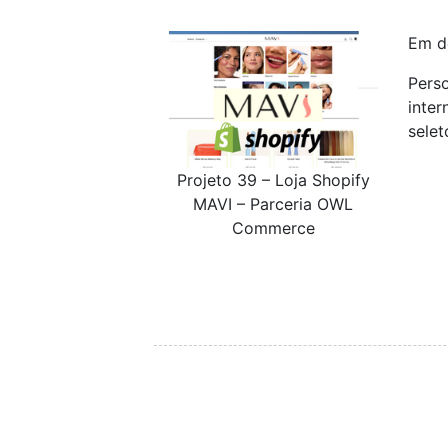
Em d
Pers
inter
selet
Projeto 39 – Loja Shopify
MAVI – Parceria OWL
Commerce