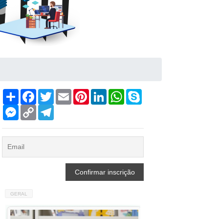
Compartilhar
Facebook
Twitter
Email
Pinterest
LinkedIn
WhatsApp
Skype
Messenger
Copy
Telegram
Link
GERAL