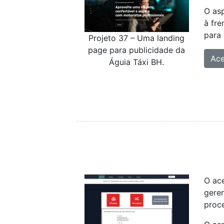
O as
à fre
para
Projeto 37 – Uma landing
page para publicidade da
Ac
Águia Táxi BH.
O ace
geren
proce