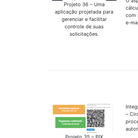
O as
Projeto 36 – Uma
cálc
aplicação projetada para
com 
gerenciar e facilitar
e-ma
controle de suas
solicitações.
Inte
– Cir
proce
auto
Projeto 35 – PIX