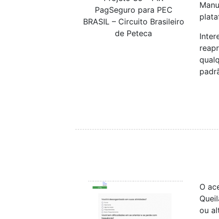
Manu
PagSeguro para PEC
plata
BRASIL – Circuito Brasileiro
de Peteca
Inter
reap
qual
padr
O ace
Queil
ou al