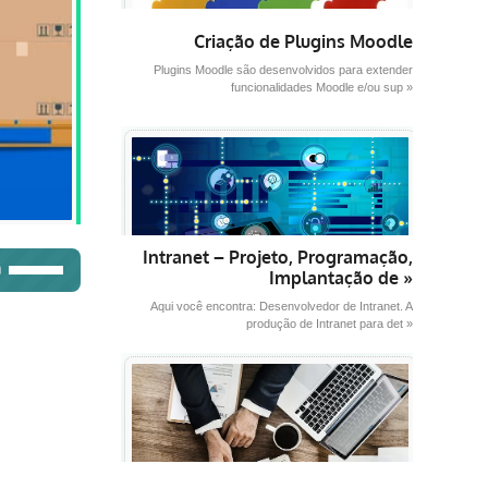
Criação de Plugins Moodle
Plugins Moodle são desenvolvidos para extender
funcionalidades Moodle e/ou sup »
Intranet – Projeto, Programação,
Use
Implantação de »
as
Aqui você encontra: Desenvolvedor de Intranet. A
setas
produção de Intranet para det »
para
cima
ou
para
baixo