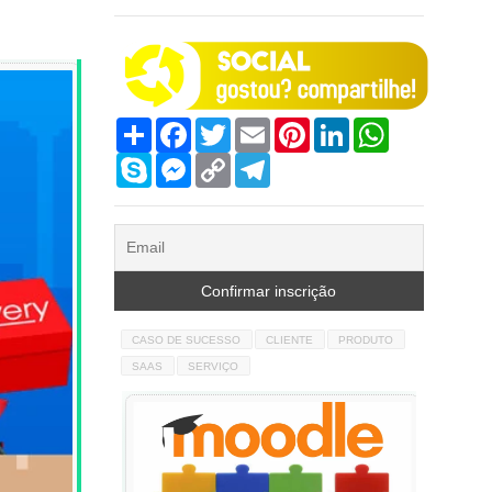
Compartilhar
Facebook
Twitter
Email
Pinterest
LinkedIn
WhatsApp
Skype
Messenger
Copy
Telegram
Link
CASO DE SUCESSO
CLIENTE
PRODUTO
SAAS
SERVIÇO