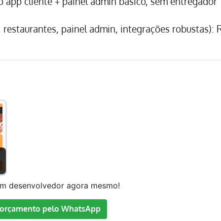
ó app cliente + painel admin básico, sem entregador
, restaurantes, painel admin, integrações robustas): 
um desenvolvedor agora mesmo!
orçamento pelo WhatsApp