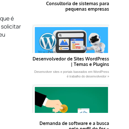
Consultoria de sistemas para
para
pequenas empresas
aumentar
 que é
ou
solicitar
diminuir
seu
o
volume.
Desenvolvedor de Sites WordPress
| Temas e Plugins
Desenvolver sites e portais baseados em WordPress
é trabalho do desenvolvedor »
Demanda de software e a busca
pelo perfil do for »