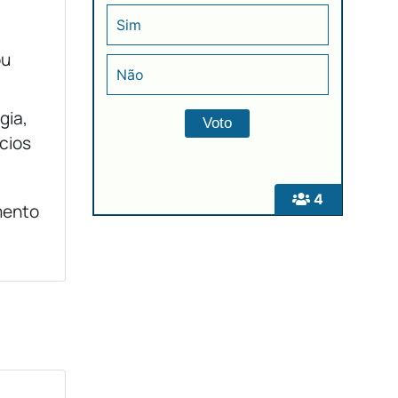
Sim
ou
Não
gia,
cios
4
mento