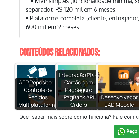
• MVP simples (funcionalidade mínima, s
separado): R$ 120 mil em 6 meses
• Plataforma completa (cliente, entregador
600 mil em 9 meses
Conteúdos relacionados:
Integração PIX e
APP Repositor –
Cartão com
Controle de
PagSeguro
Pedidos
PagBank API
Desenvolvedor
Multiplataforma
Orders
EAD Moodle
Quer saber mais sobre como funciona? Fale com 
Peça 