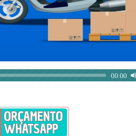
00:00
de leitura:
2
minuto(s)