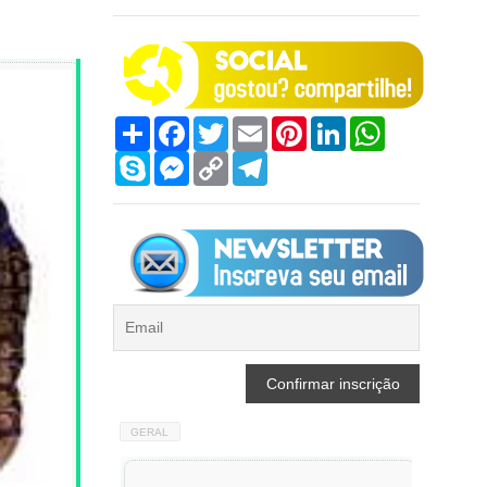
Compartilhar
Facebook
Twitter
Email
Pinterest
LinkedIn
WhatsApp
Skype
Messenger
Copy
Telegram
Link
GERAL