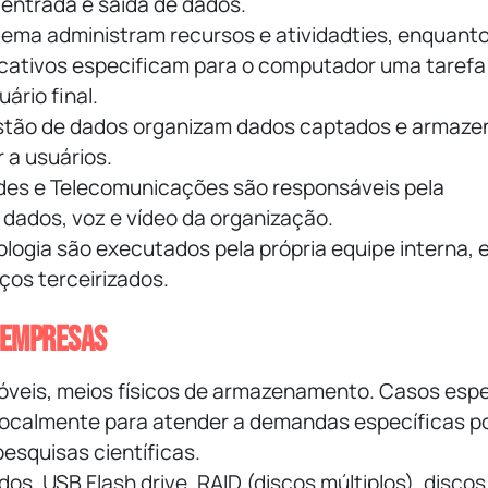
ntrada e saída de dados.
tema administram recursos e atividadties, enquant
icativos especificam para o computador uma tarefa
uário final.
stão de dados
organizam dados captados e armaze
r a usuários.
edes e Telecomunicações
são responsáveis pela
 dados, voz e vídeo da organização.
ologia
são executados pela própria equipe interna, 
ços terceirizados.
s empresas
 móveis, meios físicos de armazenamento. Casos espe
calmente para atender a demandas específicas p
esquisas científicas.
idos, USB Flash drive, RAID (discos múltiplos), disco