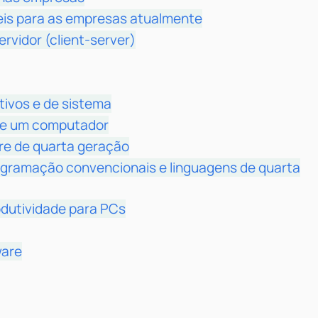
eis para as empresas atualmente
rvidor (client-server)
tivos e de sistema
de um computador
re de quarta geração
ogramação convencionais e linguagens de quarta
dutividade para PCs
ware