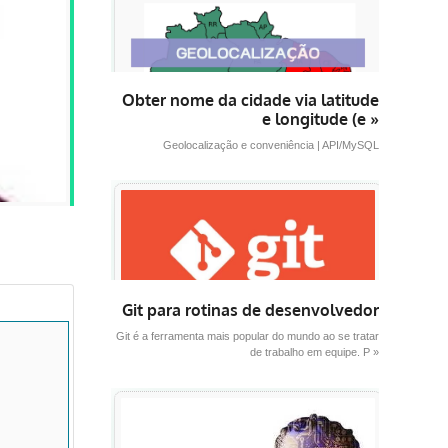
Obter nome da cidade via latitude
e longitude (e »
Geolocalização e conveniência | API/MySQL
Git para rotinas de desenvolvedor
Git é a ferramenta mais popular do mundo ao se tratar
de trabalho em equipe. P »