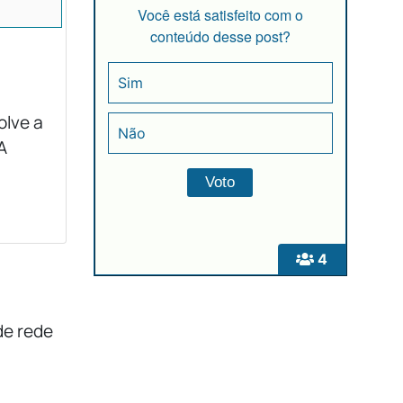
Você está satisfeito com o
conteúdo desse post?
Sim
olve a
Não
A
4
de rede