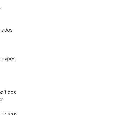
o
nados
equipes
cíficos
or
s ópticos