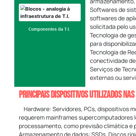
armazenamento, e
Softwares de sis
softwares de apl
solicitada pelo us
Componentes da T.I.
Tecnologia de ge
para disponibiliza
Tecnologia de R
conectividade de
Serviços de Tecn
externas ou servi
Principais dispositivos utilizados na
Hardware
: Servidores, PCs, dispositivos
requerem mainframes supercomputadores lo
processamento, como previsão climática e p
Armazenamento de dados
: SSDs, Discos ríg