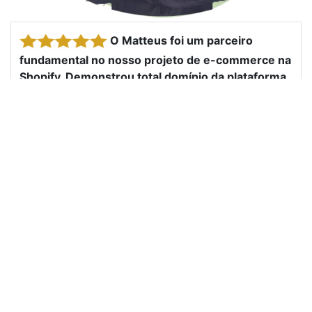
O Matteus foi um parceiro
fundamental no nosso projeto de e-commerce na
Shopify. Demonstrou total domínio da plataforma,
agilidade nas entregas e sempre esteve
disponível para resolver imprevistos com
proatividade. Sua atenção aos detalhes e
comprometimento fizeram toda a diferença no
resultado final. Sem dúvida, um profissional que
recomendo e pretendo contar em novos projetos.
– Carol da OWL Commerce
Matteus realizou o serviço de
integração do meu site ao PagSeguro (cartão de
crédito e PIX). Todas as etapas (homologação,
testes e implementação em produção) foram
entregues plenamente funcionais, antes do prazo