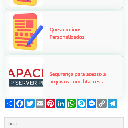
Questionários
Personalizados
Segurança para acesso a
arquivos com .htaccess
Compartilhar
Facebook
Twitter
Email
Pinterest
LinkedIn
WhatsApp
Skype
Messenger
Copy
Tele
Link