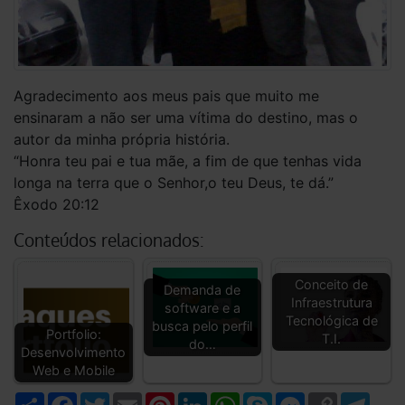
Agradecimento aos meus pais que muito me
ensinaram a não ser uma vítima do destino, mas o
autor da minha própria história.
“Honra teu pai e tua mãe, a fim de que tenhas vida
longa na terra que o Senhor,o teu Deus, te dá.”
Êxodo 20:12
Conteúdos relacionados:
Conceito de
Demanda de
Infraestrutura
software e a
Tecnológica de
busca pelo perfil
Portfolio:
T.I.
do…
Desenvolvimento
Web e Mobile
Compartilhar
Facebook
Twitter
Email
Pinterest
LinkedIn
WhatsApp
Skype
Messenger
Copy
Tele