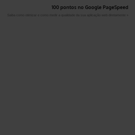
100 pontos no Google PageSpeed
Saiba como otimizar e como medir a qualidade da sua aplicação web diretamente »