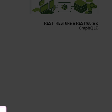
REST, RESTlike e RESTful (e o
GraphQL?)