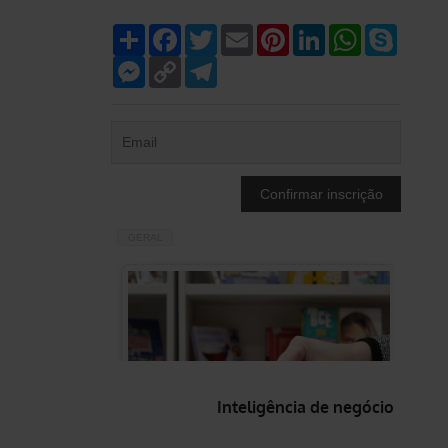
Compartilhar
Facebook
Twitter
Email
Pinterest
LinkedIn
WhatsApp
Skype
Messenger
Copy
Telegram
Link
GERAL
Inteligência de negócio