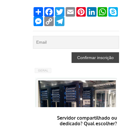
Compartilhar
Facebook
Twitter
Email
Pinterest
LinkedIn
WhatsApp
Skype
Messenger
Copy
Telegram
Link
GERAL
Servidor compartilhado ou
dedicado? Qual escolher?