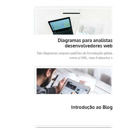
Diagramas para analistas
desenvolvedores web
Tais diagramas seguem padrões de formatação global,
como a UML, mas é plausíve »
Introdução ao Blog