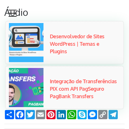
Áudio
Desenvolvedor de Sites
WordPress | Temas e
Plugins
Integração de Transferências
PIX com API PagSeguro
PagBank Transfers
Compartilhar
Facebook
Twitter
Email
Pinterest
LinkedIn
WhatsApp
Skype
Messenger
Copy
Tele
Link