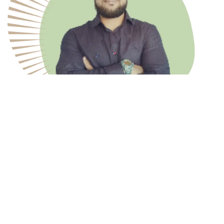
O Matteus foi um parceiro
fundamental no nosso projeto de e-commerce na
Shopify. Demonstrou total domínio da plataforma,
agilidade nas entregas e sempre esteve
disponível para resolver imprevistos com
proatividade. Sua atenção aos detalhes e
comprometimento fizeram toda a diferença no
resultado final. Sem dúvida, um profissional que