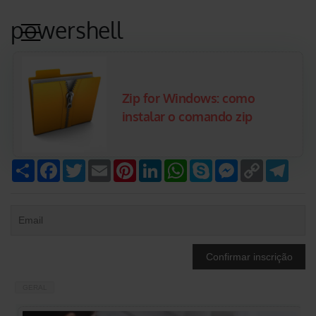
powershell
Zip for Windows: como
instalar o comando zip
Compartilhar
Facebook
Twitter
Email
Pinterest
LinkedIn
WhatsApp
Skype
Messenger
Copy
Tele
Link
GERAL