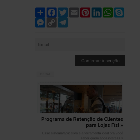
Compartilhar
Facebook
Twitter
Email
Pinterest
LinkedIn
WhatsApp
Skype
Messenger
Copy
Telegram
Link
GERAL
Programa de Retenção de Clientes
para Lojas Físi »
Esse sistema/aplicativo é a ferramenta ideal pra você
saber quem anda interess »