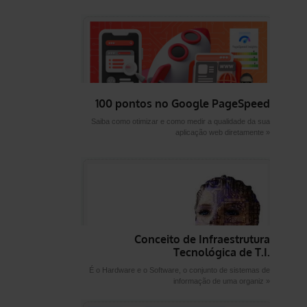
100 pontos no Google PageSpeed
Saiba como otimizar e como medir a qualidade da sua
aplicação web diretamente »
Conceito de Infraestrutura
Tecnológica de T.I.
É o Hardware e o Software, o conjunto de sistemas de
informação de uma organiz »