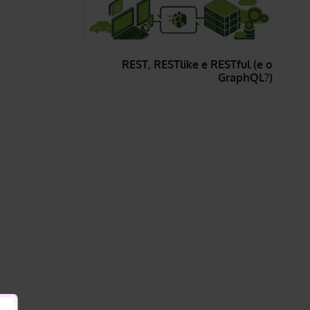
REST, RESTlike e RESTful (e o
GraphQL?)