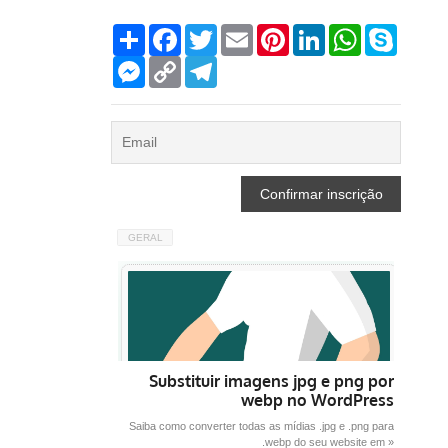
Compartilhar
Facebook
Twitter
Email
Pinterest
LinkedIn
WhatsApp
Skype
Messenger
Copy
Telegram
Link
GERAL
Substituir imagens jpg e png por
webp no WordPress
Saiba como converter todas as mídias .jpg e .png para
.webp do seu website em »