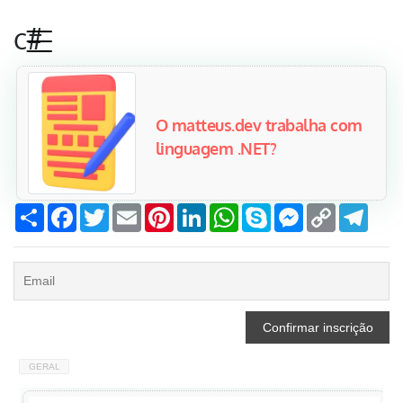
c#
O matteus.dev trabalha com
linguagem .NET?
Compartilhar
Facebook
Twitter
Email
Pinterest
LinkedIn
WhatsApp
Skype
Messenger
Copy
Tele
Link
GERAL