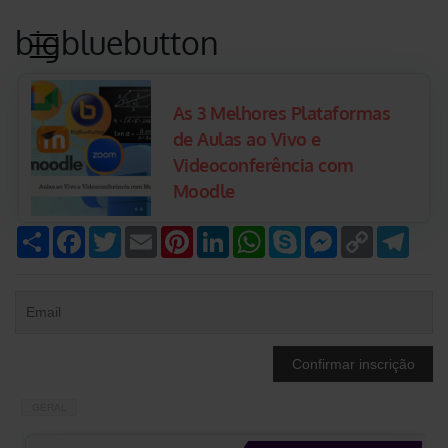
bigbluebutton
As 3 Melhores Plataformas
de Aulas ao Vivo e
Videoconferência com
Moodle
Compartilhar
Facebook
Twitter
Email
Pinterest
LinkedIn
WhatsApp
Skype
Messenger
Copy
Tele
Link
GERAL