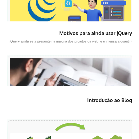
Motivos para ainda usar jQuery
jQuery ainda está presente na maioria dos projetos da web, e é imensa a quanti »
Introdução ao Blog