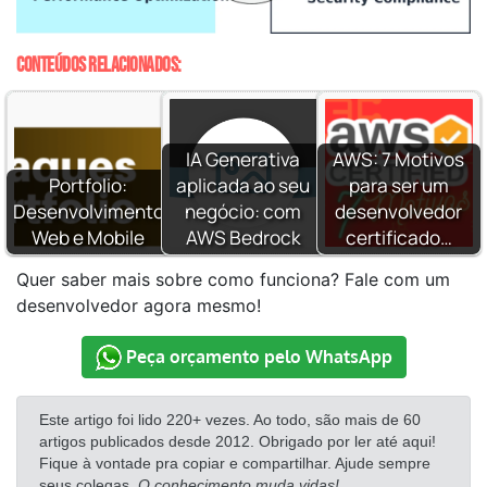
Conteúdos relacionados:
IA Generativa
AWS: 7 Motivos
Portfolio:
aplicada ao seu
para ser um
Desenvolvimento
negócio: com
desenvolvedor
Web e Mobile
AWS Bedrock
certificado…
Quer saber mais sobre como funciona? Fale com um
desenvolvedor agora mesmo!
Peça orçamento pelo WhatsApp
Este artigo foi lido 220+ vezes. Ao todo, são mais de 60
artigos publicados desde 2012. Obrigado por ler até aqui!
Fique à vontade pra copiar e compartilhar. Ajude sempre
seus colegas.
O conhecimento muda vidas!