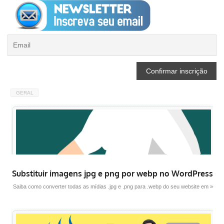
GERAL
Substituir imagens jpg e png por webp no WordPress
Saiba como converter todas as mídias .jpg e .png para .webp do seu website em »