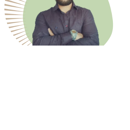
O Matteus foi um parceiro
fundamental no nosso projeto de e-commerce na
Shopify. Demonstrou total domínio da plataforma,
agilidade nas entregas e sempre esteve
disponível para resolver imprevistos com
proatividade. Sua atenção aos detalhes e
comprometimento fizeram toda a diferença no
resultado final. Sem dúvida, um profissional que
recomendo e pretendo contar em novos projetos.