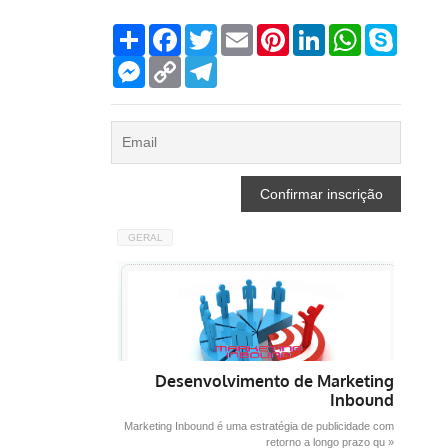
Compartilhar
Facebook
Twitter
Email
Pinterest
LinkedIn
WhatsApp
Skype
Messenger
Copy
Telegram
Link
GERAL
Desenvolvimento de Marketing
Inbound
Marketing Inbound é uma estratégia de publicidade com
retorno a longo prazo qu »