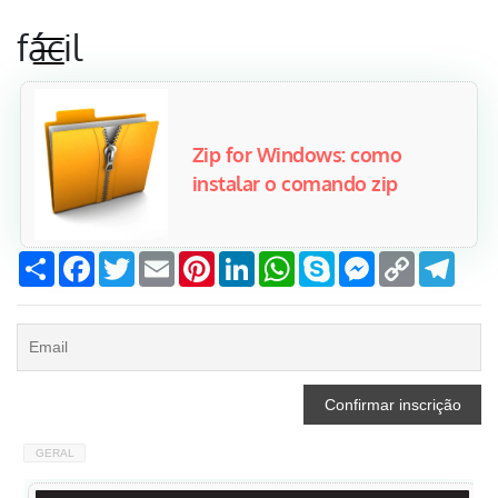
fácil
Zip for Windows: como
instalar o comando zip
Compartilhar
Facebook
Twitter
Email
Pinterest
LinkedIn
WhatsApp
Skype
Messenger
Copy
Tele
Link
GERAL