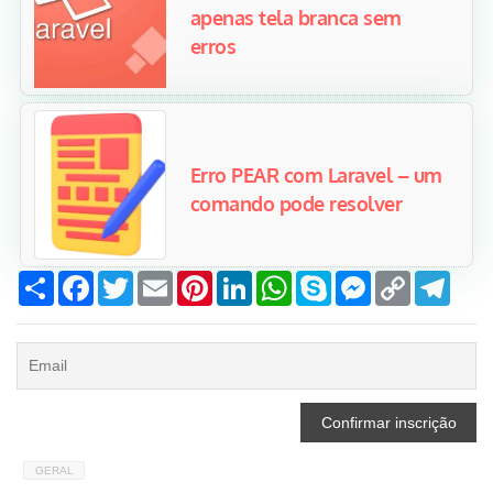
apenas tela branca sem
erros
Erro PEAR com Laravel – um
comando pode resolver
Compartilhar
Facebook
Twitter
Email
Pinterest
LinkedIn
WhatsApp
Skype
Messenger
Copy
Tele
Link
GERAL