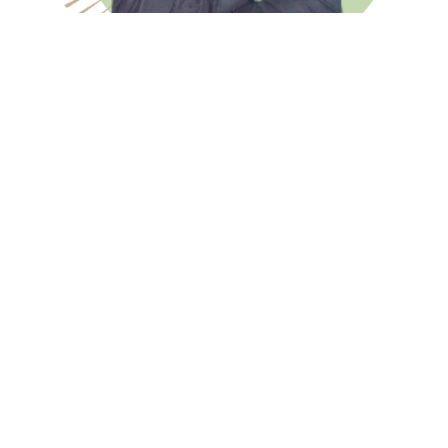
O Matteus foi um parceiro
fundamental no nosso projeto de e-commerce na
Shopify. Demonstrou total domínio da plataforma,
agilidade nas entregas e sempre esteve
disponível para resolver imprevistos com
proatividade. Sua atenção aos detalhes e
comprometimento fizeram toda a diferença no
resultado final. Sem dúvida, um profissional que
recomendo e pretendo contar em novos projetos.
– Carol da OWL Commerce
Matteus realizou o serviço de
integração do meu site ao PagSeguro (cartão de
crédito e PIX). Todas as etapas (homologação,
testes e implementação em produção) foram