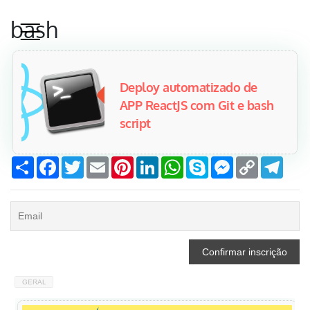
bash
Deploy automatizado de
APP ReactJS com Git e bash
script
Compartilhar
Facebook
Twitter
Email
Pinterest
LinkedIn
WhatsApp
Skype
Messenger
Copy
Tele
Link
GERAL