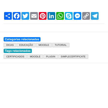
Compartilhar
Facebook
Twitter
Email
Pinterest
LinkedIn
WhatsApp
Skype
Messenger
Copy
Tele
Link
Categorias relacionadas
DICAS
EDUCAÇÃO
MOODLE
TUTORIAL
Tags relacionadas
CERTIFICADOS
MOODLE
PLUGIN
SIMPLECERTIFICATE