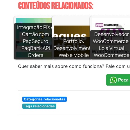
Conteúdos relacionados:
Integração PIX e
Cartão com
Desenvolvedor
PagSeguro
Portfolio:
WooCommerce 
PagBank API
Desenvolvimento
Loja Virtual
Orders
Web e Mobile
WooCommerce
Quer saber mais sobre como funciona? Fale com 
Peça 
Categorias relacionadas
Tags relacionadas