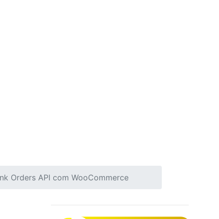
gBank Orders API com WooCommerce