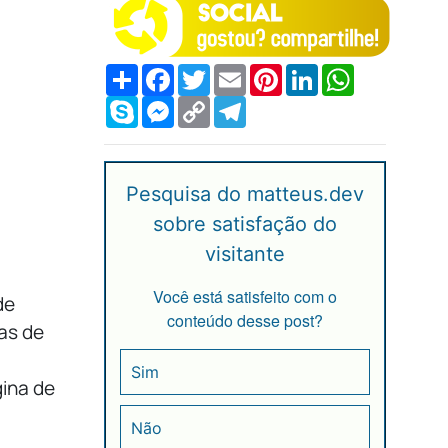
Compartilhar
Facebook
Twitter
Email
Pinterest
LinkedIn
WhatsApp
Skype
Messenger
Copy
Telegram
Link
Pesquisa do matteus.dev
sobre satisfação do
visitante
Você está satisfeito com o
de
conteúdo desse post?
as de
,
Sim
ina de
Não