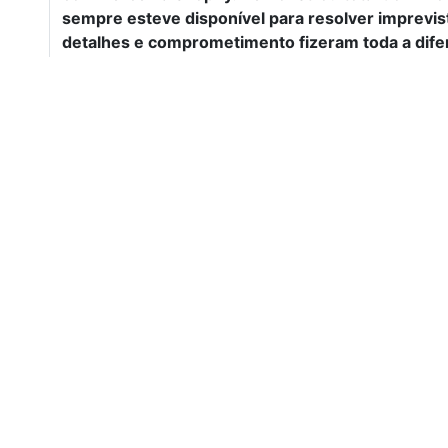
sempre esteve disponível para resolver imprevis
detalhes e comprometimento fizeram toda a difer
profissional que recomendo e pretendo contar e
Matteus realizou o serviço de i
(cartão de crédito e PIX). Todas as etapas (hom
produção) foram entregues plenamente funciona
esteve disponível para responder minhas dúvida
integração (inclusive no feriado)...
– Eduardo P.P., d
Matteus é um excelente profissi
(sistema de protocolos) de com muita qualidade.
Sem dúvida, um profissional qu
novos projetos.
– Marisa Souza do Portal SM TEENS
Profissional, responsável e cum