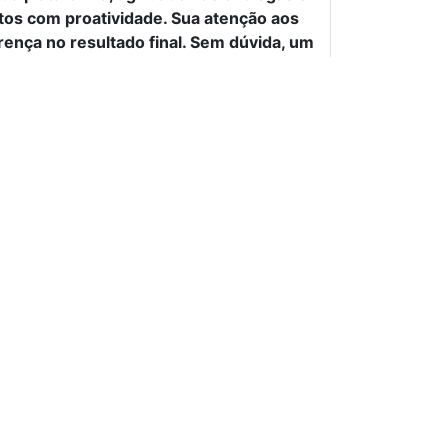
tos com proatividade. Sua atenção aos
ença no resultado final. Sem dúvida, um
m novos projetos.
– Carol da OWL Commerce
ntegração do meu site ao PagSeguro
ologação, testes e implementação em
is, antes do prazo combinado. Sempre
s e dar feedbacks sobre o andamento da
a EPCI Educação
onal. Desenvolveu nosso projeto
– Antonio Francisco, da AUDICONT Contabilidade
e recomendo e pretendo contar em
pre tudo que está acordado em contrato,